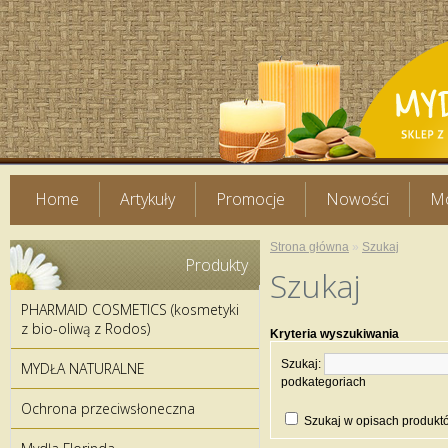
Home
Artykuły
Promocje
Nowości
Mo
Strona główna
»
Szukaj
Produkty
Szukaj
PHARMAID COSMETICS (kosmetyki
z bio-oliwą z Rodos)
Kryteria wyszukiwania
Szukaj:
MYDŁA NATURALNE
podkategoriach
Ochrona przeciwsłoneczna
Szukaj w opisach produkt