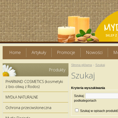
Home
Artykuły
Promocje
Nowości
Mo
Strona główna
»
Szukaj
Produkty
Szukaj
PHARMAID COSMETICS (kosmetyki
z bio-oliwą z Rodos)
Kryteria wyszukiwania
Szukaj:
MYDŁA NATURALNE
podkategoriach
Ochrona przeciwsłoneczna
Szukaj w opisach produkt