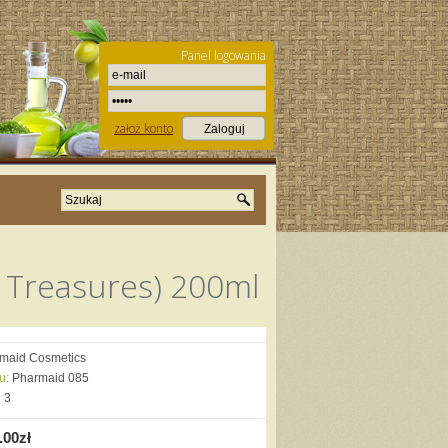
Panel logowania
założ konto
e Treasures) 200ml
maid Cosmetics
u:
Pharmaid 085
:
3
.00zł