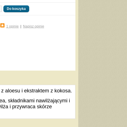
1 opinie
|
Napisz opinię
 z aloesu i ekstraktem z kokosa.
, składnikami nawilżającymi i
ilża i przywraca skórze