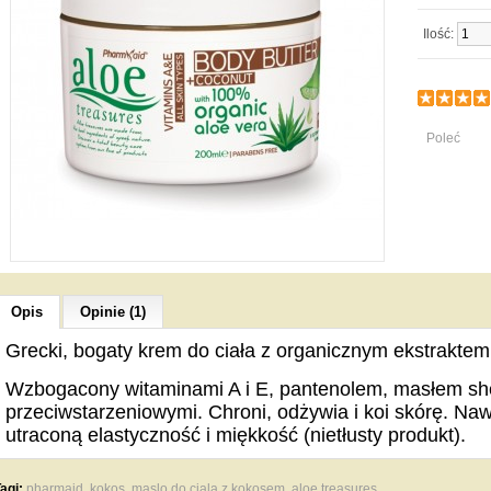
Ilość:
Poleć
Opis
Opinie (1)
Grecki, bogaty krem ​​do ciała z organicznym ekstraktem
Wzbogacony witaminami A i E, pantenolem, masłem shea
przeciwstarzeniowymi. Chroni, odżywia i koi skórę. Naw
utraconą elastyczność i miękkość (nietłusty produkt).
agi:
pharmaid
,
kokos
,
maslo do ciala z kokosem
,
aloe treasures
,