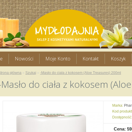
je
Nowości
Moje Konto
Kontakt
Koszyk
Strona główna
»
Szukaj
»
-Masło do ciała z kokosem (Aloe Treasures) 200ml
-Masło do ciała z kokosem (Alo
Marka:
Phar
Kod produkt
Dostępność
Cena: 59