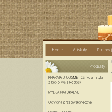
Home
Artykuły
Promoc
Produkty
PHARMAID COSMETICS (kosmetyki
z bio-oliwą z Rodos)
MYDŁA NATURALNE
Ochrona przeciwsłoneczna