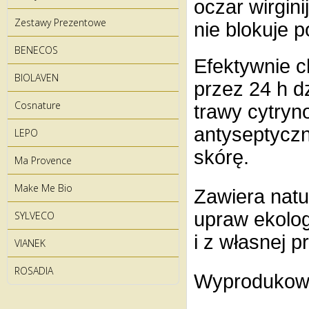
oczar wirgini
Zestawy Prezentowe
nie blokuje p
BENECOS
Efektywnie 
BIOLAVEN
przez 24 h d
Cosnature
trawy cytryno
antyseptyczn
LEPO
skórę.
Ma Provence
Make Me Bio
Zawiera natu
upraw ekolog
SYLVECO
i z własnej p
VIANEK
ROSADIA
Wyprodukow