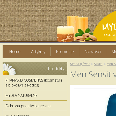
Home
Artykuły
Promocje
Nowości
Mo
Strona główna
»
Szukaj
»
Men Se
Produkty
Men Sensiti
PHARMAID COSMETICS (kosmetyki
z bio-oliwą z Rodos)
MYDŁA NATURALNE
Ochrona przeciwsłoneczna