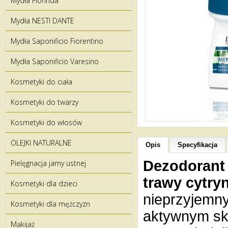
Mydła Florinda
Mydła NESTI DANTE
Mydła Saponificio Fiorentino
Mydła Saponificio Varesino
Kosmetyki do ciała
Kosmetyki do twarzy
Kosmetyki do włosów
OLEJKI NATURALNE
Opis
Specyfikacja
Dezodorant 
Pielęgnacja jamy ustnej
trawy cytry
Kosmetyki dla dzieci
nieprzyjemn
Kosmetyki dla mężczyzn
aktywnym skł
Makijaż