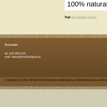
100% natura
Tagi:
dezodorant
,
lavera
,
Kontakt
tel: 600 985 035
mail: sklep@mydlodajnia.pl
Copyright (c) 2012 MYDŁODAJNIA www.mydlodajnia.pl Wszelkie prawa zastrz