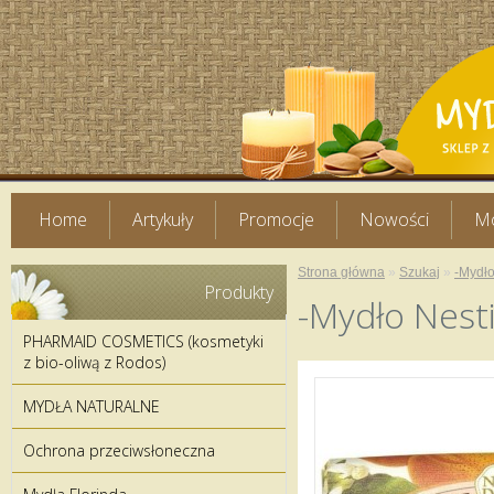
Home
Artykuły
Promocje
Nowości
Mo
Strona główna
»
Szukaj
»
-Mydło
Produkty
-Mydło Nest
PHARMAID COSMETICS (kosmetyki
z bio-oliwą z Rodos)
MYDŁA NATURALNE
Ochrona przeciwsłoneczna