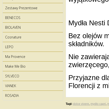
Zestawy Prezentowe
BENECOS
Mydła Nesti D
BIOLAVEN
Bez olejów 
Cosnature
składników.
LEPO
Nie zawieraj
Ma Provence
zwierzęcego,
Make Me Bio
SYLVECO
Przyjazne d
Florencji z m
VIANEK
ROSADIA
Tagi:
dolce vivere
,
mydło capri
,
m