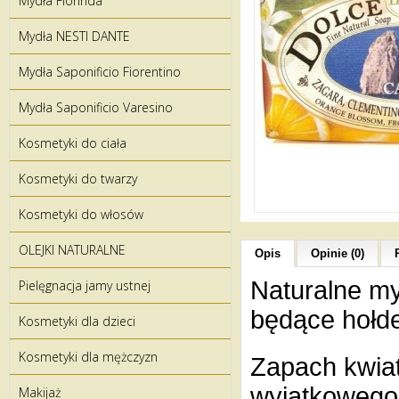
Mydła Florinda
Mydła NESTI DANTE
Mydła Saponificio Fiorentino
Mydła Saponificio Varesino
Kosmetyki do ciała
Kosmetyki do twarzy
Kosmetyki do włosów
OLEJKI NATURALNE
Opis
Opinie (0)
Naturalne myd
Pielęgnacja jamy ustnej
będące hołde
Kosmetyki dla dzieci
Kosmetyki dla mężczyzn
Zapach kwiat
wyjątkowego 
Makijaż