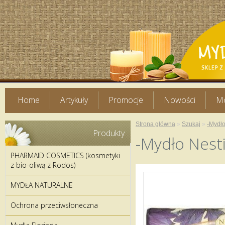
Home
Artykuły
Promocje
Nowości
Mo
Strona główna
»
Szukaj
»
-Mydło
Produkty
-Mydło Nest
PHARMAID COSMETICS (kosmetyki
z bio-oliwą z Rodos)
MYDŁA NATURALNE
Ochrona przeciwsłoneczna