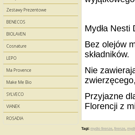
Zestawy Prezentowe
BENECOS
Mydła Nesti D
BIOLAVEN
Bez olejów 
Cosnature
składników.
LEPO
Nie zawieraj
Ma Provence
zwierzęcego,
Make Me Bio
SYLVECO
Przyjazne d
Florencji z m
VIANEK
ROSADIA
Tagi:
mydło firenze
,
firenze
,
mydł