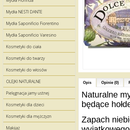
Mydła Florinda
Mydła NESTI DANTE
Mydła Saponificio Fiorentino
Mydła Saponificio Varesino
Kosmetyki do ciała
Kosmetyki do twarzy
Kosmetyki do włosów
OLEJKI NATURALNE
Opis
Opinie (0)
Naturalne myd
Pielęgnacja jamy ustnej
będące hołde
Kosmetyki dla dzieci
Kosmetyki dla mężczyzn
Zapach niebi
wyjątkowego 
Makijaż