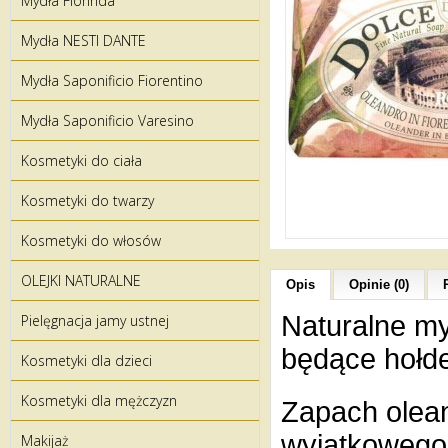
Mydła Florinda
Mydła NESTI DANTE
Mydła Saponificio Fiorentino
Mydła Saponificio Varesino
Kosmetyki do ciała
Kosmetyki do twarzy
Kosmetyki do włosów
OLEJKI NATURALNE
Opis
Opinie (0)
Naturalne myd
Pielęgnacja jamy ustnej
będące hołde
Kosmetyki dla dzieci
Kosmetyki dla mężczyzn
Zapach olean
wyjątkowego 
Makijaż