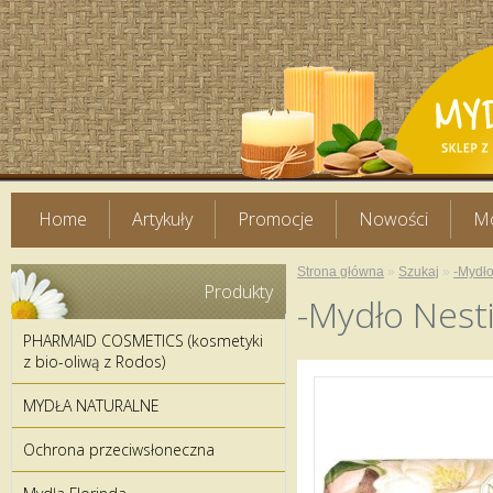
Home
Artykuły
Promocje
Nowości
Mo
Strona główna
»
Szukaj
»
-Mydł
Produkty
-Mydło Nest
PHARMAID COSMETICS (kosmetyki
z bio-oliwą z Rodos)
MYDŁA NATURALNE
Ochrona przeciwsłoneczna