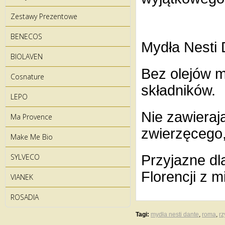
Zestawy Prezentowe
BENECOS
Mydła Nesti D
BIOLAVEN
Bez olejów 
Cosnature
składników.
LEPO
Nie zawieraj
Ma Provence
zwierzęcego
Make Me Bio
SYLVECO
Przyjazne d
Florencji z m
VIANEK
ROSADIA
Tagi:
mydła nesti dante
,
roma
,
r