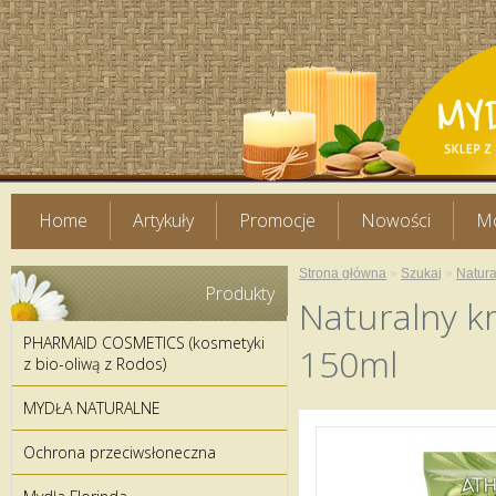
Home
Artykuły
Promocje
Nowości
Mo
Strona główna
»
Szukaj
»
Natura
Produkty
Naturalny kr
PHARMAID COSMETICS (kosmetyki
150ml
z bio-oliwą z Rodos)
MYDŁA NATURALNE
Ochrona przeciwsłoneczna