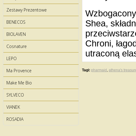
Zestawy Prezentowe
Wzbogacony 
Shea, składn
BENECOS
przeciwstarz
BIOLAVEN
Chroni, łago
Cosnature
utraconą ela
LEPO
Ma Provence
Tagi:
pharmaid
,
athena's treasur
Make Me Bio
SYLVECO
VIANEK
ROSADIA