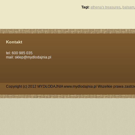
Tagi:
athena's treasures
,
balsam
Kontakt
tel: 600 985 035
mail: sklep@mydlodajnia.pl
Copyright (c) 2012 MYDŁODAJNIA www.mydlodajnia.pl Wszelkie prawa zastrz