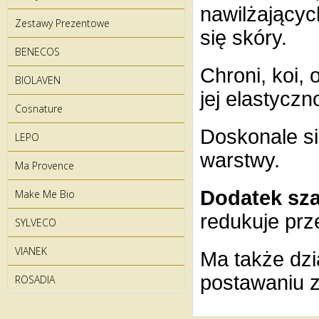
nawilżającyc
Zestawy Prezentowe
się skóry.
BENECOS
Chroni, koi,
BIOLAVEN
jej elastyczn
Cosnature
Doskonale si
LEPO
warstwy.
Ma Provence
Dodatek sz
Make Me Bio
redukuje prz
SYLVECO
VIANEK
Ma także dzi
postawaniu 
ROSADIA