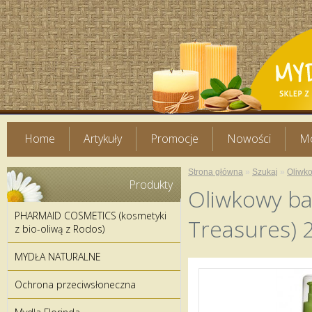
Home
Artykuły
Promocje
Nowości
Mo
Strona główna
»
Szukaj
»
Oliwko
Produkty
Oliwkowy ba
PHARMAID COSMETICS (kosmetyki
Treasures) 
z bio-oliwą z Rodos)
MYDŁA NATURALNE
Ochrona przeciwsłoneczna