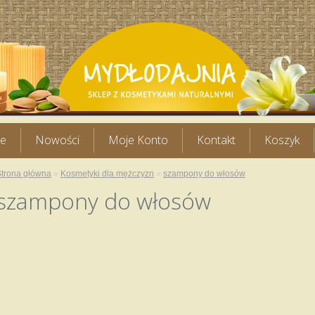
je
Nowości
Moje Konto
Kontakt
Koszyk
Strona główna
»
Kosmetyki dla mężczyzn
»
szampony do włosów
szampony do włosów