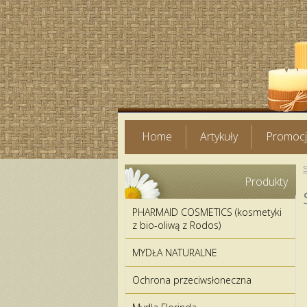
Home
Artykuły
Promoc
Produkty
PHARMAID COSMETICS (kosmetyki
z bio-oliwą z Rodos)
MYDŁA NATURALNE
Ochrona przeciwsłoneczna