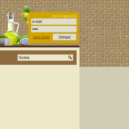
Panel logowania
założ konto