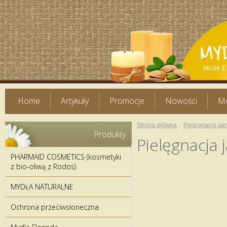
Home
Artykuły
Promocje
Nowości
Mo
Strona główna
»
Pielęgnacja jam
Produkty
Pielęgnacja 
PHARMAID COSMETICS (kosmetyki
z bio-oliwą z Rodos)
MYDŁA NATURALNE
Ochrona przeciwsłoneczna