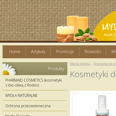
Home
Artykuły
Promocje
Nowości
Mo
Strona główna
»
Kosmetyki do ci
Produkty
Kosmetyki do
PHARMAID COSMETICS (kosmetyki
z bio-oliwą z Rodos)
MYDŁA NATURALNE
Ochrona przeciwsłoneczna