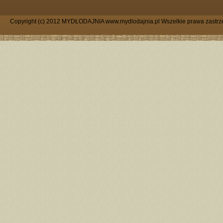
Copyright (c) 2012 MYDŁODAJNIA www.mydlodajnia.pl Wszelkie prawa zastrz