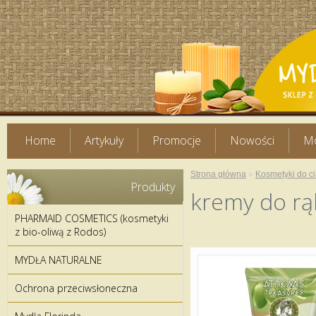
Home
Artykuły
Promocje
Nowości
Mo
Strona główna
»
Kosmetyki do ci
Produkty
kremy do rą
PHARMAID COSMETICS (kosmetyki
z bio-oliwą z Rodos)
MYDŁA NATURALNE
Ochrona przeciwsłoneczna