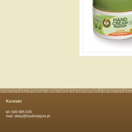
Kontakt
tel: 600 985 035
mail: sklep@mydlodajnia.pl