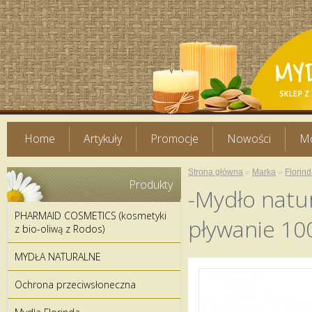
Home
Artykuły
Promocje
Nowości
Mo
Strona główna
»
Marka
»
Florin
Produkty
-Mydło natu
PHARMAID COSMETICS (kosmetyki
pływanie 10
z bio-oliwą z Rodos)
MYDŁA NATURALNE
Ochrona przeciwsłoneczna