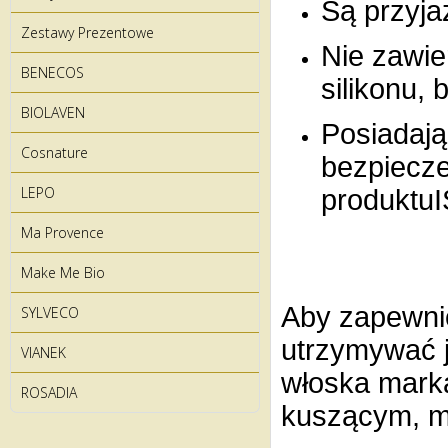
Są przyja
Zestawy Prezentowe
Nie zawie
BENECOS
silikonu,
BIOLAVEN
Posiadają 
Cosnature
bezpiecze
LEPO
produktu
Ma Provence
Make Me Bio
Aby zapewni
SYLVECO
utrzymywać je
VIANEK
włoska marka
ROSADIA
kuszącym, mę