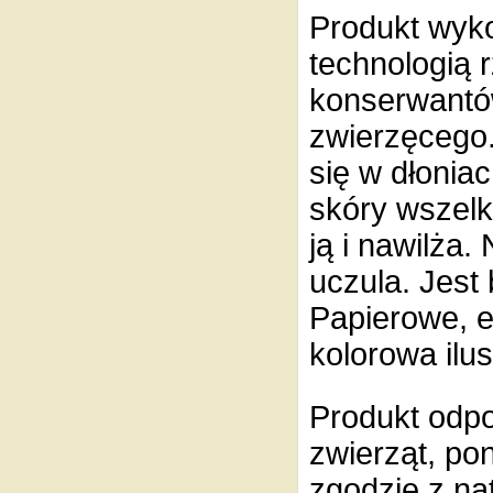
P
rodukt wyko
technologią r
konserwantów
zwierzęcego
się w dłonia
skóry wszelk
ją i nawilża.
uczula. Jest
Papierowe, e
kolorowa ilu
Produkt odpo
zwierząt, po
zgodzie z na