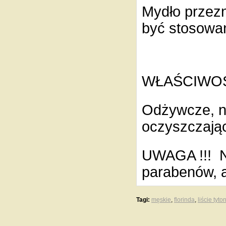
Mydło przezn
być stosowa
WŁAŚCIWO
Odżywcze, na
oczyszczając
UWAGA !!! Ni
parabenów, 
Tagi:
męskie
,
florinda
,
liście tyto