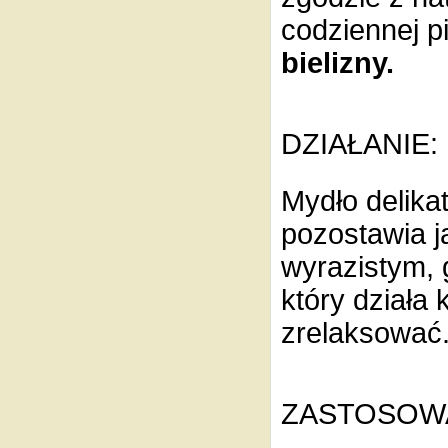
codziennej pi
bielizny.
DZIAŁANIE
Mydło delika
pozostawia j
wyrazistym, 
który działa 
zrelaksowa
ZASTOSOW