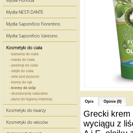
Mydła Florinda
Mydła NESTI DANTE
Mydła Saponificio Fiorentino
Mydła Saponificio Varesino
Kosmetyki do ciała
- balsamy do ciała
- masła do ciała
- peelingi do ciała
- olejki do ciała
- żele pod prysznic
- kremy do rąk
- kremy do stóp
- dezodoranty naturalne
- płyny do higieny intymnej
Opis
Opinie (0)
Kosmetyki do twarzy
Grecki krem 
wyciągu z li
Kosmetyki do włosów