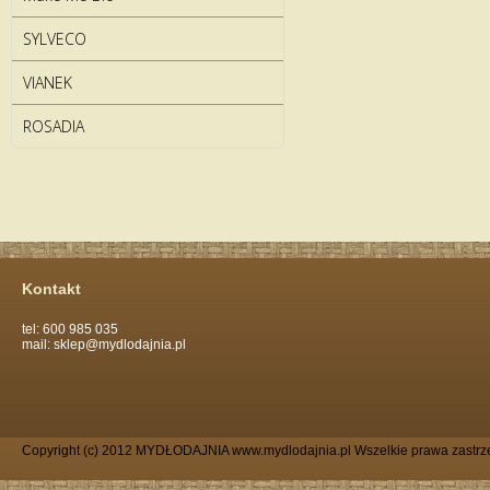
SYLVECO
VIANEK
ROSADIA
Kontakt
tel: 600 985 035
mail: sklep@mydlodajnia.pl
Copyright (c) 2012 MYDŁODAJNIA www.mydlodajnia.pl Wszelkie prawa zastrz