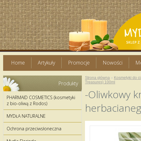
Home
Artykuły
Promocje
Nowości
Mo
Strona główna
»
Kosmetyki do ci
Produkty
Treasures) 100ml
-Oliwkowy k
PHARMAID COSMETICS (kosmetyki
z bio-oliwą z Rodos)
herbacianeg
MYDŁA NATURALNE
Ochrona przeciwsłoneczna