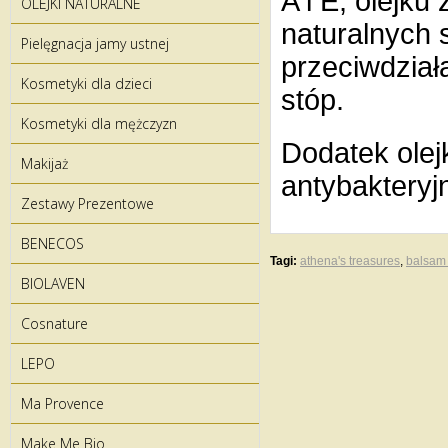
A i E, olejk
OLEJKI NATURALNE
naturalnych 
Pielęgnacja jamy ustnej
przeciwdział
Kosmetyki dla dzieci
stóp.
Kosmetyki dla mężczyzn
Dodatek olej
Makijaż
antybakteryjn
Zestawy Prezentowe
BENECOS
Tagi:
athena's treasures
,
balsam 
BIOLAVEN
Cosnature
LEPO
Ma Provence
Make Me Bio