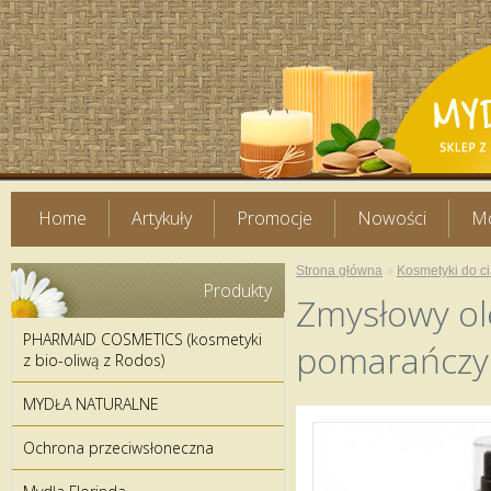
Home
Artykuły
Promocje
Nowości
Mo
Strona główna
»
Kosmetyki do ci
Produkty
Zmysłowy ol
PHARMAID COSMETICS (kosmetyki
pomarańczy
z bio-oliwą z Rodos)
MYDŁA NATURALNE
Ochrona przeciwsłoneczna