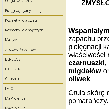
OLEJKI NATURALNE
ZMYSŁO
Pielęgnacja jamy ustnej
Kosmetyki dla dzieci
Wspaniałym,
Kosmetyki dla mężczyzn
zapachu prz
Makijaż
pielęgnacji k
Zestawy Prezentowe
właściwości 
BENECOS
czarnuszki
,
BIOLAVEN
migdałów
or
oliwek
.
Cosnature
LEPO
Otula skórę
Ma Provence
pomarańczy.
Make Me Bio