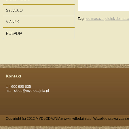
SYLVECO
Tagi:
do masazu
,
olejek do mas
VIANEK
ROSADIA
Kontakt
tel: 600 985 035
mail: sklep@mydlodajnia.pl
Copyright (c) 2012 MYDŁODAJNIA www.mydlodajnia.pl Wszelkie prawa zastrz