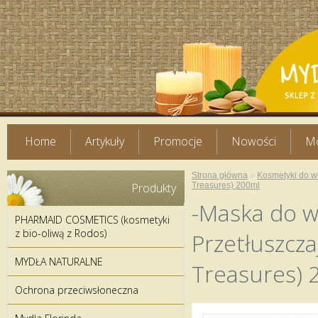
Home
Artykuły
Promocje
Nowości
Mo
Strona główna
»
Kosmetyki do 
Produkty
Treasures) 200ml
-Maska do w
PHARMAID COSMETICS (kosmetyki
z bio-oliwą z Rodos)
Przetłuszcza
MYDŁA NATURALNE
Treasures) 
Ochrona przeciwsłoneczna