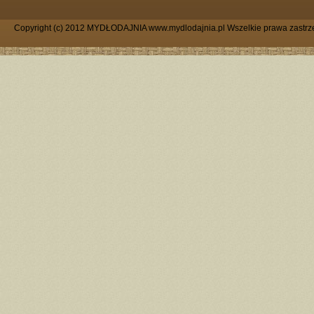
Copyright (c) 2012 MYDŁODAJNIA www.mydlodajnia.pl Wszelkie prawa zastrz