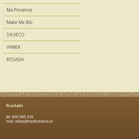
Ma Provence
Make Me Bio
SYLVECO
VIANEK
ROSADIA
Kontakt
tel: 600 985 035
mail: sklep@mydlodajnia.pl