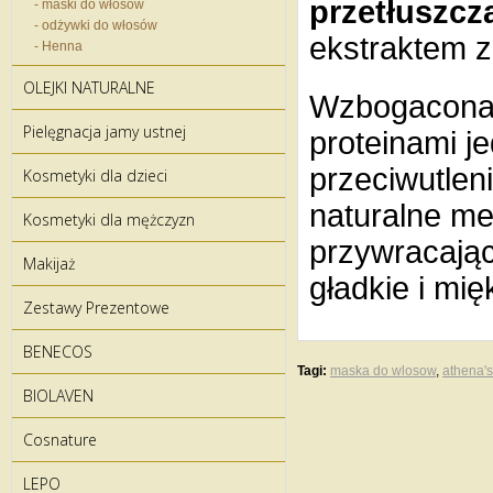
przetłuszcz
- maski do włosów
- odżywki do włosów
ekstraktem z
- Henna
OLEJKI NATURALNE
Wzbogacona 
Pielęgnacja jamy ustnej
proteinami j
przeciwutlen
Kosmetyki dla dzieci
naturalne m
Kosmetyki dla mężczyzn
przywracając
Makijaż
gładkie i mię
Zestawy Prezentowe
BENECOS
Tagi:
maska do wlosow
,
athena's
BIOLAVEN
Cosnature
LEPO