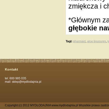
zmiękcza i c
*Głównym za
głębokie na
Tagi:
pharmaid
,
aloe treasures
,
k
Kontakt
tel: 600 985 035
mail: sklep@mydlodajnia.pl
Copyright (c) 2012 MYDŁODAJNIA www.mydlodajnia.pl Wszelkie prawa zastrz