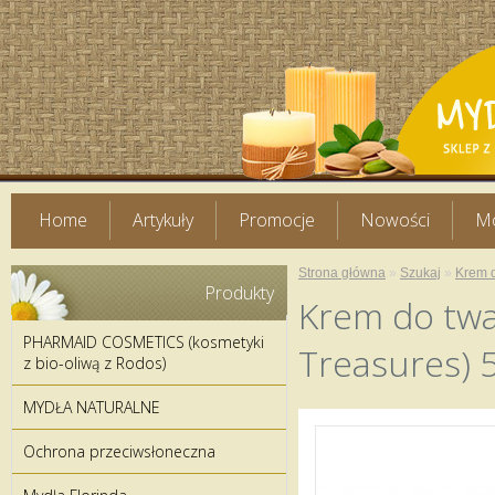
Home
Artykuły
Promocje
Nowości
Mo
Strona główna
»
Szukaj
»
Krem d
Produkty
Krem do twa
PHARMAID COSMETICS (kosmetyki
Treasures) 
z bio-oliwą z Rodos)
MYDŁA NATURALNE
Ochrona przeciwsłoneczna