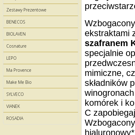
przeciwstarz
Zestawy Prezentowe
Wzbogacony
BENECOS
ekstraktami 
BIOLAVEN
szafranem 
Cosnature
specjalnie o
LEPO
przedwczesn
Ma Provence
mimiczne, cz
składników 
Make Me Bio
winogronach 
SYLVECO
komórek i ko
VIANEK
C zapobiega
ROSADIA
Wzbogacony w
hialuronowy*,