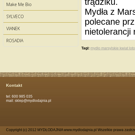
trądziku.
Make Me Bio
Mydła z Marsy
SYLVECO
polecane pr
VIANEK
nietolerancj
ROSADIA
Tagi:
mydło marsylskie kwiat lot
Kontakt
tel: 600 985 035
mail: sklep@mydlodajnia.pl
Copyright (c) 2012 MYDŁODAJNIA www.mydlodajnia.pl Wszelkie prawa zastrz