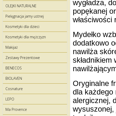
wygładza, do
OLEJKI NATURALNE
popękanej or
Pielęgnacja jamy ustnej
właściwości 
Kosmetyki dla dzieci
Mydełko wzbo
Kosmetyki dla mężczyzn
dodatkowo odż
Makijaż
nawilża skór
Zestawy Prezentowe
składnikiem
nawilżającym
BENECOS
BIOLAVEN
Oryginalne f
Cosnature
dla każdego 
alergicznej, 
LEPO
wysuszonej, 
Ma Provence