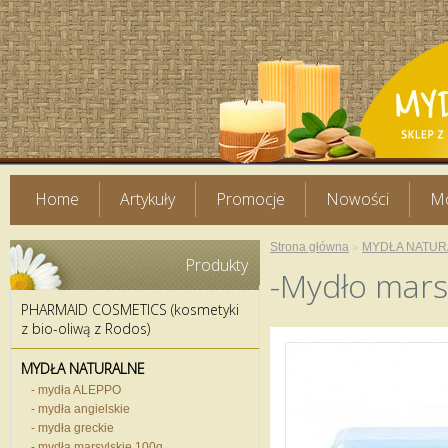
Home
Artykuły
Promocje
Nowości
Mo
Strona główna
»
MYDŁA NATUR
Produkty
-Mydło mar
PHARMAID COSMETICS (kosmetyki
z bio-oliwą z Rodos)
MYDŁA NATURALNE
- mydła ALEPPO
- mydła angielskie
- mydła greckie
- mydła marsylskie 100g