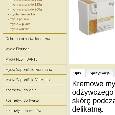
- mydła marsylskie 125g
- mydła marsylskie 200g
- mydła niemieckie
- mydła polskie
- mydła w płynie
- mydła włoskie
Ochrona przeciwsłoneczna
Mydła Florinda
Mydła NESTI DANTE
Mydła Saponificio Fiorentino
Opis
Specyfikacja
Mydła Saponificio Varesino
Kremowe myd
Kosmetyki do ciała
odżywczeg
skórę podcza
Kosmetyki do twarzy
delikatną.
Kosmetyki do włosów