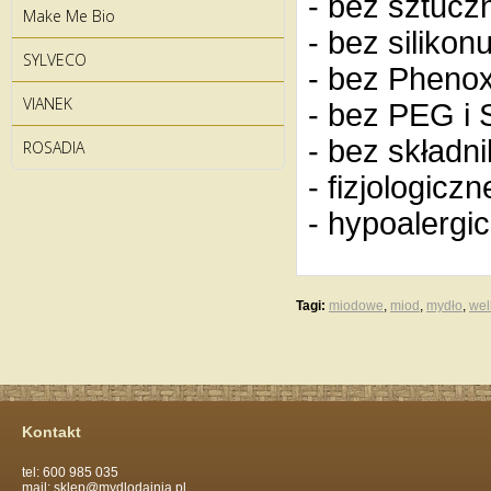
- bez sztucz
Make Me Bio
- bez silikonu
SYLVECO
- bez Phenox
VIANEK
- bez PEG i 
- bez skład
ROSADIA
- fizjologicz
- hypoalergic
Tagi:
miodowe
,
miod
,
mydło
,
wel
Kontakt
tel: 600 985 035
mail: sklep@mydlodajnia.pl