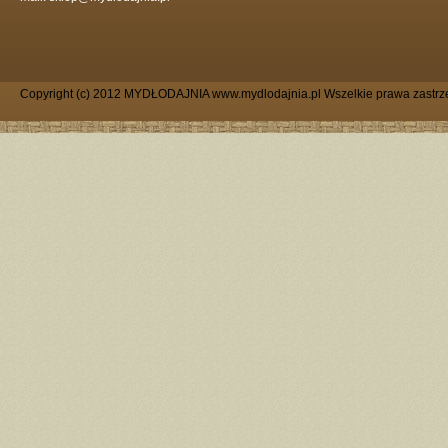
Copyright (c) 2012 MYDŁODAJNIA www.mydlodajnia.pl Wszelkie prawa zastrz