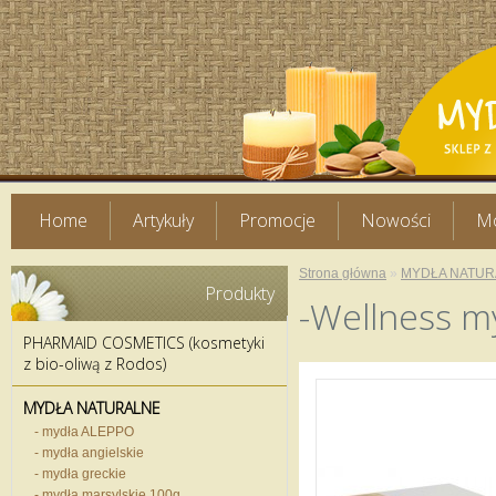
Home
Artykuły
Promocje
Nowości
Mo
Strona główna
»
MYDŁA NATUR
Produkty
-Wellness m
PHARMAID COSMETICS (kosmetyki
z bio-oliwą z Rodos)
MYDŁA NATURALNE
- mydła ALEPPO
- mydła angielskie
- mydła greckie
- mydła marsylskie 100g