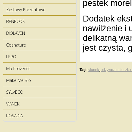
pestek moreli
Zestawy Prezentowe
Dodatek ekst
BENECOS
nawilżenie i
BIOLAVEN
delikatną wa
Cosnature
jest czysta, 
LEPO
Ma Provence
Tagi:
vianek
,
odzywcze mleczko 
Make Me Bio
SYLVECO
VIANEK
ROSADIA