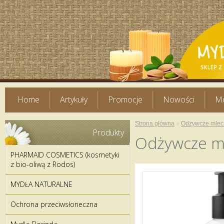
Home
Artykuły
Promocje
Nowości
Mo
Strona główna
»
Odżywcze mlec
Produkty
Odżywcze m
PHARMAID COSMETICS (kosmetyki
z bio-oliwą z Rodos)
MYDŁA NATURALNE
Ochrona przeciwsłoneczna