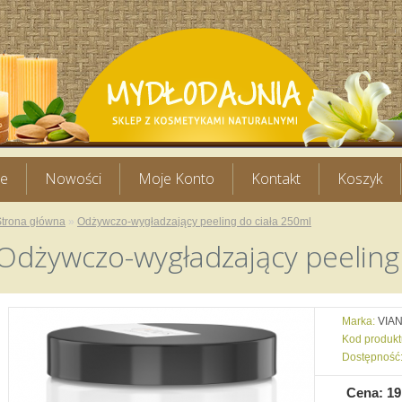
je
Nowości
Moje Konto
Kontakt
Koszyk
Strona główna
»
Odżywczo-wygładzający peeling do ciała 250ml
Odżywczo-wygładzający peeling 
Marka:
VIA
Kod produkt
Dostępność
Cena: 19