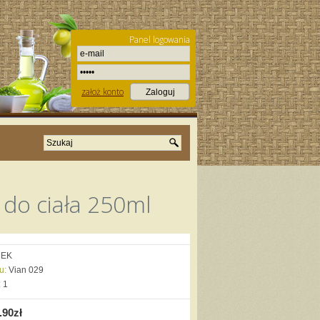
Panel logowania
założ konto
do ciała 250ml
NEK
u:
Vian 029
:
1
.90zł