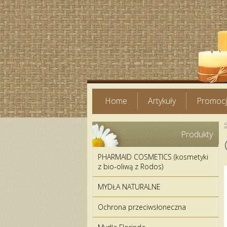
Home
Artykuły
Promoc
Produkty
PHARMAID COSMETICS (kosmetyki
z bio-oliwą z Rodos)
MYDŁA NATURALNE
Ochrona przeciwsłoneczna