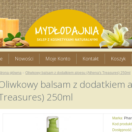
je
Nowości
Moje Konto
Kontakt
Koszyk
Strona główna
»
Oliwkowy balsam z dodatkiem aloesu (Athena's Treasures) 250ml
Oliwkowy balsam z dodatkiem a
Treasures) 250ml
Marka:
Phar
Kod produkt
Dostępność