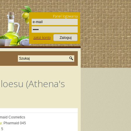
Panel logowania
założ konto
loesu (Athena's
maid Cosmetics
u:
Pharmaid 045
:
5