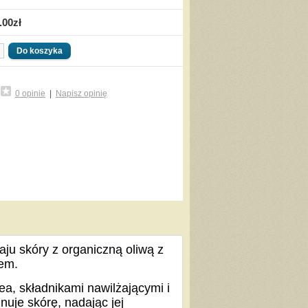
.00zł
0 opinie
|
Napisz opinię
ju skóry z organiczną oliwą z
sem.
, składnikami nawilżającymi i
nuje skórę, nadając jej