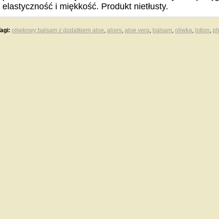
elastyczność i miękkość. Produkt nietłusty.
agi:
oliwkowy balsam z dodatkiem aloe
,
aloes
,
aloe vera
,
balsam
,
oliwka
,
lotion
,
ph