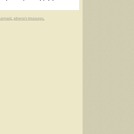
armaid
,
athena's treasures
,