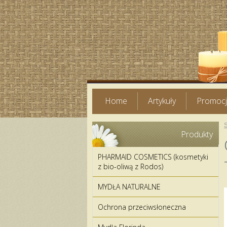
Home
Artykuły
Promoc
Produkty
PHARMAID COSMETICS (kosmetyki
z bio-oliwą z Rodos)
MYDŁA NATURALNE
Ochrona przeciwsłoneczna