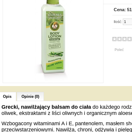
Cena: 51
Ilość:
Poleć
Opis
Opinie (0)
Grecki, nawilżający balsam do ciała
do każdego rodza
oliwek, ekstraktami z liści oliwnych i organicznym aloe
Wzbogacony witaminami A i E, pantenolem, masłem shea
przeciwstarzeniowymi. Nawilża, chroni, odżywia i pielęg